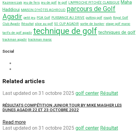
Maha
Kazmierczak
jeu de fers
jeu de golf
le golf
L’APPROCHE PITCHÉE CLASSIQUE
parcours de Golf
Haddioui
MAISON D’HÔTES AGHROUD
Agadir
petit jeu
PGA Golf
PUISSANCE AU DRIVE
putting golf
rough
Royal Golf
Club Agadir
Résultat
slice au golf
SO CUP AGADIR
sortie de bunker
stage golf maroc
technique de golf
techniques de golf
tarifs de golf agadir
trackman agadir
trackman maroc
Social
Related articles
Last updated on 31 octobre 2025
golf center
Résultat
RÉSULTATS COMPÉTITION JUNIOR TOUR BY MIKE MAGHER LES
DUNES AGADIR 22 ET 23 OCTOBRE 2022
Read more
Last updated on 31 octobre 2025
golf center
Résultat