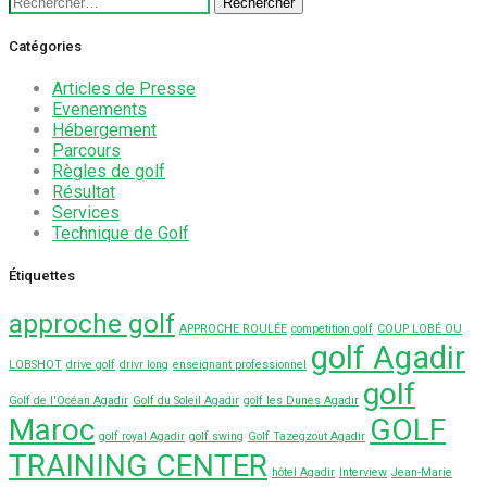
Rechercher :
Catégories
Articles de Presse
Evenements
Hébergement
Parcours
Règles de golf
Résultat
Services
Technique de Golf
Étiquettes
approche golf
APPROCHE ROULÉE
competition golf
COUP LOBÉ OU
golf Agadir
LOBSHOT
drive golf
drivr long
enseignant professionnel
golf
Golf de l'Océan Agadir
Golf du Soleil Agadir
golf les Dunes Agadir
Maroc
GOLF
golf royal Agadir
golf swing
Golf Tazegzout Agadir
TRAINING CENTER
hôtel Agadir
Interview
Jean-Marie