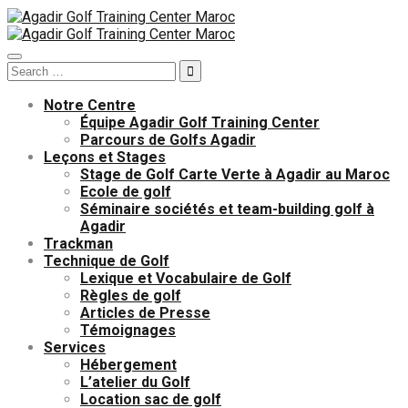
Toggle
Search
navigation
for:
Notre Centre
Équipe Agadir Golf Training Center
Parcours de Golfs Agadir
Leçons et Stages
Stage de Golf Carte Verte à Agadir au Maroc
Ecole de golf
Séminaire sociétés et team-building golf à
Agadir
Trackman
Technique de Golf
Lexique et Vocabulaire de Golf
Règles de golf
Articles de Presse
Témoignages
Services
Hébergement
L’atelier du Golf
Location sac de golf