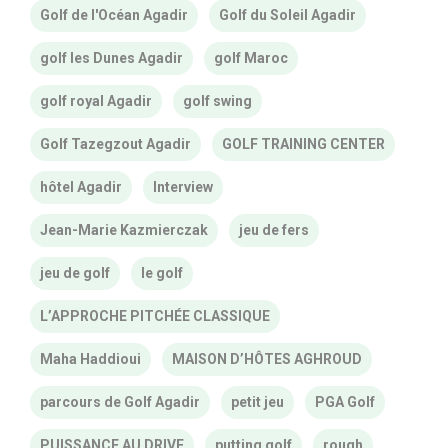
Golf de l'Océan Agadir
Golf du Soleil Agadir
golf les Dunes Agadir
golf Maroc
golf royal Agadir
golf swing
Golf Tazegzout Agadir
GOLF TRAINING CENTER
hôtel Agadir
Interview
Jean-Marie Kazmierczak
jeu de fers
jeu de golf
le golf
L’APPROCHE PITCHÉE CLASSIQUE
Maha Haddioui
MAISON D’HÔTES AGHROUD
parcours de Golf Agadir
petit jeu
PGA Golf
PUISSANCE AU DRIVE
putting golf
rough