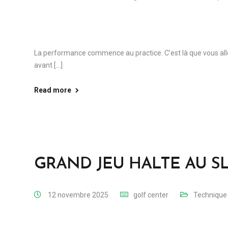
La performance commence au practice. C’est là que vous al
avant [...]
Read more
GRAND JEU HALTE AU SL
12 novembre 2025
golf center
Technique 