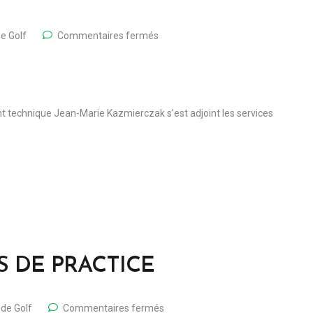
e Golf
Commentaires fermés
nt technique Jean-Marie Kazmierczak s’est adjoint les services
S DE PRACTICE
de Golf
Commentaires fermés