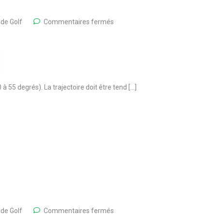
de Golf
Commentaires fermés
55 degrés). La trajectoire doit être tend [...]
de Golf
Commentaires fermés