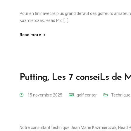
Pour en ﬁnir avec le plus grand défaut des golfeurs amateur
Kazmierczak, Head Pro [...]
Read more
Putting, Les 7 conseiLs de
15 novembre 2025
golf center
Technique 
Notre consultant technique Jean Marie Kazmierczak, Head Pr