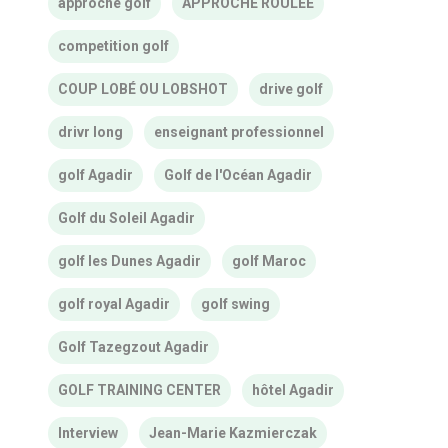
approche golf
APPROCHE ROULÉE
competition golf
COUP LOBÉ OU LOBSHOT
drive golf
drivr long
enseignant professionnel
golf Agadir
Golf de l'Océan Agadir
Golf du Soleil Agadir
golf les Dunes Agadir
golf Maroc
golf royal Agadir
golf swing
Golf Tazegzout Agadir
GOLF TRAINING CENTER
hôtel Agadir
Interview
Jean-Marie Kazmierczak