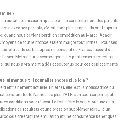
amille ?
 cela aurait été mission impossible ! Le consentement des parents
 amis avec ses parents, c’était donc plus simple ! Ils ont toujours
ue, quand nous devions partir en compétition au Maroc, Agadir
les moyens de tout le monde étaient malgré tout limités… Pour ses
 ses lettres de sortie auprès du consulat de France, l’accord des
c Fabien Metras qui l’accompagnait. un petit remerciement au
ue, qui nous a vraiment aidés et soutenus pour ces déplacements.
e lui manque-t-il pour aller encore plus loin ?
re d’entrainement actuelle. En effet, elle est l’ambassadrice du
at constant toute l’année. de plus, l’ATH, son sponsor principal,
ures conditions pour réussir. Le fait d’être la seule joueuse et la
bligations de résultats et une pression supplémentaire… d’un
 Maroc cela créerait une émulation et une concurrence bénéfiques…