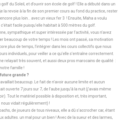
lf du Soleil, et d’ouvrir son école de golf ! Elle a débuté dans un
 la revoie à la fin de son premier cours au fond du practice, rester
r encore plus loin… avec un vieux fer 3 ! Ensuite, Maha a voulu
c’était facile puisqu’elle habitait à 500 mètres du golf.
nne, sympathique et super intéressée par l’activité, vous n’avez
ner beaucoup de votre temps ! Les mois ont passé, sa motivation
encore plus de temps, l’intégrer dans les cours collectifs que nous
ours individuels, pour veiller a ce qu’elle s’entraîne correctement.
 relayait très souvent, et aussi deux pros marocains de qualité :
otre famille !
 future grande ?
ravaillait beaucoup. Le fait de n’avoir aucune limite et aucun
it ouverte 7 jours sur 7, de l’aube jusqu’à la nuit (j’avais même
oir). Tout le matériel possible à disposition et, très important,
le nous vidait régulièrement) !
coachs, de joueurs de tous niveaux, elle a dû s’accrocher car, étant
ux adultes. un mal pour un bien ! Avec de la sueur et des larmes,