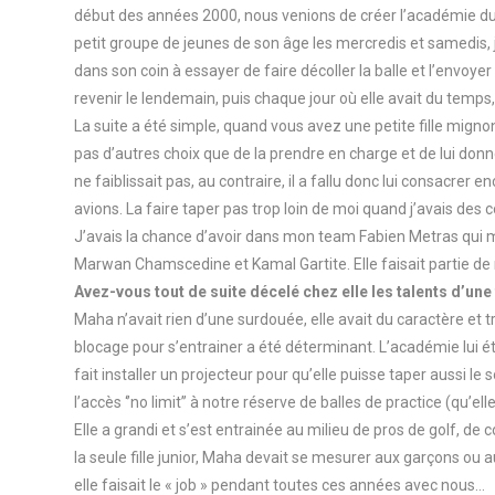
début des années 2000, nous venions de créer l’académie du go
petit groupe de jeunes de son âge les mercredis et samedis, je
dans son coin à essayer de faire décoller la balle et l’envoye
revenir le lendemain, puis chaque jour où elle avait du temps, 
La suite a été simple, quand vous avez une petite fille migno
pas d’autres choix que de la prendre en charge et de lui don
ne faiblissait pas, au contraire, il a fallu donc lui consacrer 
avions. La faire taper pas trop loin de moi quand j’avais des c
J’avais la chance d’avoir dans mon team Fabien Metras qui me
Marwan Chamscedine et Kamal Gartite. Elle faisait partie de n
Avez-vous tout de suite décelé chez elle les talents d’une
Maha n’avait rien d’une surdouée, elle avait du caractère et t
blocage pour s’entrainer a été déterminant. L’académie lui éta
fait installer un projecteur pour qu’elle puisse taper aussi le s
l’accès ‘’no limit’’ à notre réserve de balles de practice (qu’el
Elle a grandi et s’est entrainée au milieu de pros de golf, de 
la seule fille junior, Maha devait se mesurer aux garçons ou a
elle faisait le « job » pendant toutes ces années avec nous…