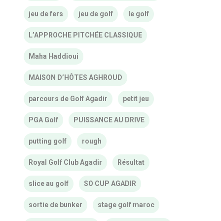
jeu de fers
jeu de golf
le golf
L’APPROCHE PITCHÉE CLASSIQUE
Maha Haddioui
MAISON D’HÔTES AGHROUD
parcours de Golf Agadir
petit jeu
PGA Golf
PUISSANCE AU DRIVE
putting golf
rough
Royal Golf Club Agadir
Résultat
slice au golf
SO CUP AGADIR
sortie de bunker
stage golf maroc