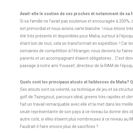
Avait-elle le soutien de ses proches et notamment de sa f
Si sa famille ne l’avait pas soutenue et encouragée à 200%,
est primordial et nous avions carte blanche ! nous étions très
été très présents et disponibles pour Maha, surtout à l’époq
étant loin de tout, cela se transformait en expédition ! Car 
semaines de compétition à l’étranger, nous devions lui faires
parents et un accompagnant étaient obligatoires… C’est don
passage à notre ami Youssef, directeur de la RAM de l’époq
Quels sont les principaux atouts et faiblesses de Maha? Qu
Ses atouts sont sa volonté, sa technique de jeu et sa structu
golf de Tazegzout, parcours idéal, greens très rapides et clim
fait un travail remarquable avec elle et la met dans les meille
seule représentante de son pays à ce niveau lui donne des o
autre coté, si elles étaient plus nombreuses à ce niveau au
Faudrait-il faire encore plus de sacrifices ?