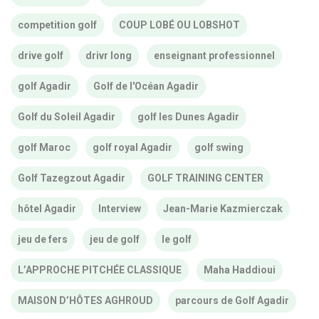
competition golf
COUP LOBÉ OU LOBSHOT
drive golf
drivr long
enseignant professionnel
golf Agadir
Golf de l'Océan Agadir
Golf du Soleil Agadir
golf les Dunes Agadir
golf Maroc
golf royal Agadir
golf swing
Golf Tazegzout Agadir
GOLF TRAINING CENTER
hôtel Agadir
Interview
Jean-Marie Kazmierczak
jeu de fers
jeu de golf
le golf
L’APPROCHE PITCHÉE CLASSIQUE
Maha Haddioui
MAISON D’HÔTES AGHROUD
parcours de Golf Agadir