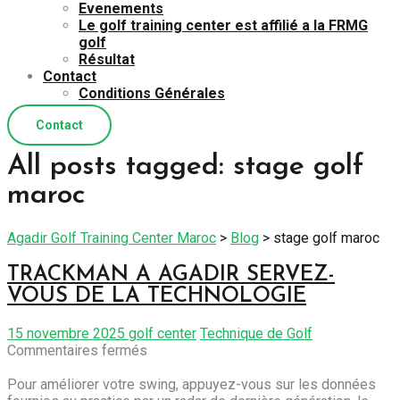
Evenements
Le golf training center est affilié a la FRMG
golf
Résultat
Contact
Conditions Générales
Contact
All posts tagged: stage golf
maroc
Agadir Golf Training Center Maroc
>
Blog
>
stage golf maroc
TRACKMAN A AGADIR SERVEZ-
VOUS DE LA TECHNOLOGIE
15 novembre 2025
golf center
Technique de Golf
sur
Commentaires fermés
TRACKMAN
A
Pour améliorer votre swing, appuyez-vous sur les données