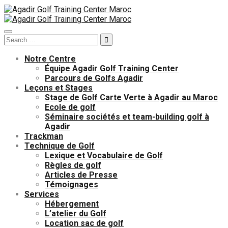
Toggle
Search
navigation
for:
Notre Centre
Équipe Agadir Golf Training Center
Parcours de Golfs Agadir
Leçons et Stages
Stage de Golf Carte Verte à Agadir au Maroc
Ecole de golf
Séminaire sociétés et team-building golf à
Agadir
Trackman
Technique de Golf
Lexique et Vocabulaire de Golf
Règles de golf
Articles de Presse
Témoignages
Services
Hébergement
L’atelier du Golf
Location sac de golf