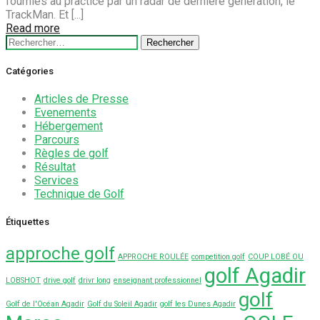
AGADIR
fournies au practice par un radar de dernière génération, le
SERVEZ-
TrackMan. Et [...]
VOUS
Read more
Rechercher :
DE
LA
TECHNOLOGIE
Catégories
Articles de Presse
Evenements
Hébergement
Parcours
Règles de golf
Résultat
Services
Technique de Golf
Étiquettes
approche golf
APPROCHE ROULÉE
competition golf
COUP LOBÉ OU
golf Agadir
LOBSHOT
drive golf
drivr long
enseignant professionnel
golf
Golf de l'Océan Agadir
Golf du Soleil Agadir
golf les Dunes Agadir