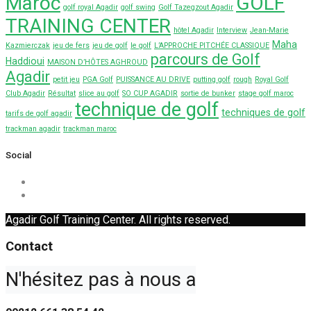
Maroc
GOLF
golf royal Agadir
golf swing
Golf Tazegzout Agadir
TRAINING CENTER
hôtel Agadir
Interview
Jean-Marie
Maha
Kazmierczak
jeu de fers
jeu de golf
le golf
L’APPROCHE PITCHÉE CLASSIQUE
parcours de Golf
Haddioui
MAISON D’HÔTES AGHROUD
Agadir
petit jeu
PGA Golf
PUISSANCE AU DRIVE
putting golf
rough
Royal Golf
Club Agadir
Résultat
slice au golf
SO CUP AGADIR
sortie de bunker
stage golf maroc
technique de golf
techniques de golf
tarifs de golf agadir
trackman agadir
trackman maroc
Social
Agadir Golf Training Center. All rights reserved.
Contact
N'hésitez pas à nous appeler ou à 