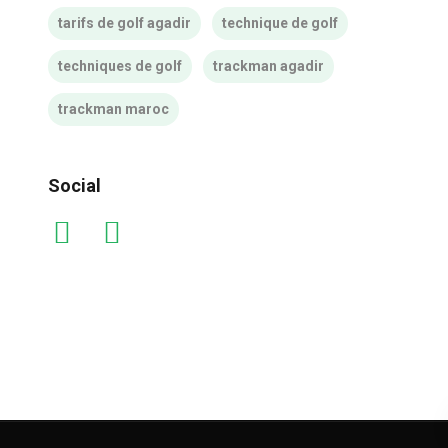
tarifs de golf agadir
technique de golf
techniques de golf
trackman agadir
trackman maroc
Social