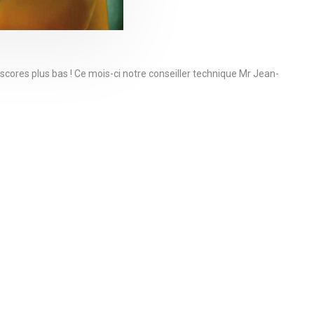
scores plus bas ! Ce mois-ci notre conseiller technique Mr Jean-