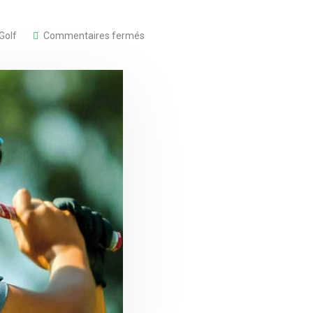
Golf
Commentaires fermés