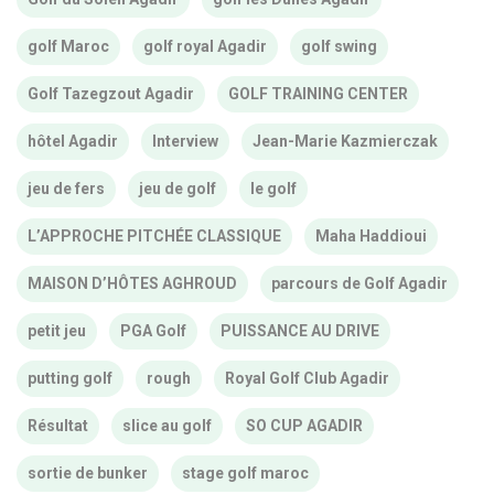
golf Maroc
golf royal Agadir
golf swing
Golf Tazegzout Agadir
GOLF TRAINING CENTER
hôtel Agadir
Interview
Jean-Marie Kazmierczak
jeu de fers
jeu de golf
le golf
L’APPROCHE PITCHÉE CLASSIQUE
Maha Haddioui
MAISON D’HÔTES AGHROUD
parcours de Golf Agadir
petit jeu
PGA Golf
PUISSANCE AU DRIVE
putting golf
rough
Royal Golf Club Agadir
Résultat
slice au golf
SO CUP AGADIR
sortie de bunker
stage golf maroc