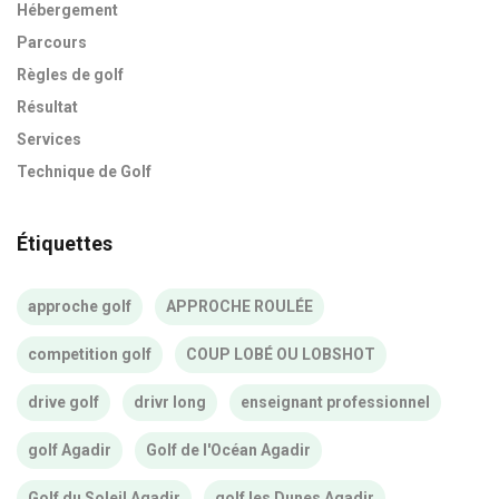
Hébergement
Parcours
Règles de golf
Résultat
Services
Technique de Golf
Étiquettes
approche golf
APPROCHE ROULÉE
competition golf
COUP LOBÉ OU LOBSHOT
drive golf
drivr long
enseignant professionnel
golf Agadir
Golf de l'Océan Agadir
Golf du Soleil Agadir
golf les Dunes Agadir