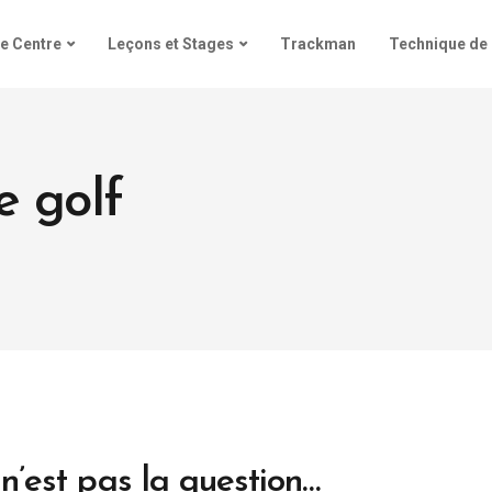
e Centre
Leçons et Stages
Trackman
Technique de 
e golf
 n’est pas la question…