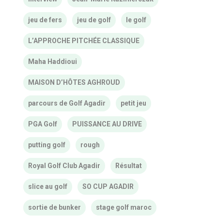
jeu de fers
jeu de golf
le golf
L’APPROCHE PITCHÉE CLASSIQUE
Maha Haddioui
MAISON D’HÔTES AGHROUD
parcours de Golf Agadir
petit jeu
PGA Golf
PUISSANCE AU DRIVE
putting golf
rough
Royal Golf Club Agadir
Résultat
slice au golf
SO CUP AGADIR
sortie de bunker
stage golf maroc