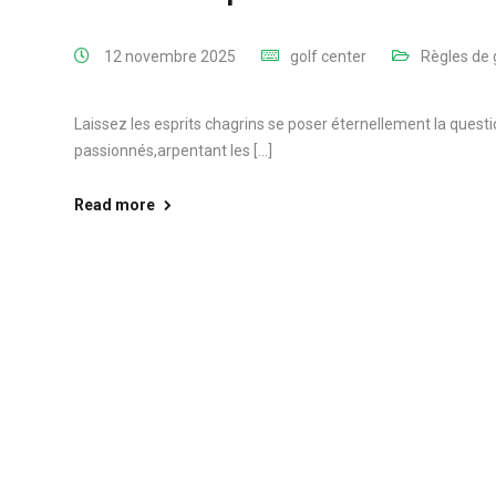
12 novembre 2025
golf center
Règles de 
Laissez les esprits chagrins se poser éternellement la quest
passionnés,arpentant les [...]
Read more