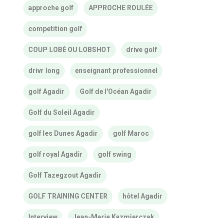
approche golf
APPROCHE ROULÉE
competition golf
COUP LOBÉ OU LOBSHOT
drive golf
drivr long
enseignant professionnel
golf Agadir
Golf de l'Océan Agadir
Golf du Soleil Agadir
golf les Dunes Agadir
golf Maroc
golf royal Agadir
golf swing
Golf Tazegzout Agadir
GOLF TRAINING CENTER
hôtel Agadir
Interview
Jean-Marie Kazmierczak