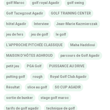
golf Maroc
golf royal Agadir
golf swing
Golf Tazegzout Agadir
GOLF TRAINING CENTER
hôtel Agadir
Interview
Jean-Marie Kazmierczak
jeu de fers
jeu de golf
le golf
L’APPROCHE PITCHÉE CLASSIQUE
Maha Haddioui
MAISON D’HÔTES AGHROUD
parcours de Golf Agadir
petit jeu
PGA Golf
PUISSANCE AU DRIVE
putting golf
rough
Royal Golf Club Agadir
Résultat
slice au golf
SO CUP AGADIR
sortie de bunker
stage golf maroc
tarifs de golf agadir
technique de golf