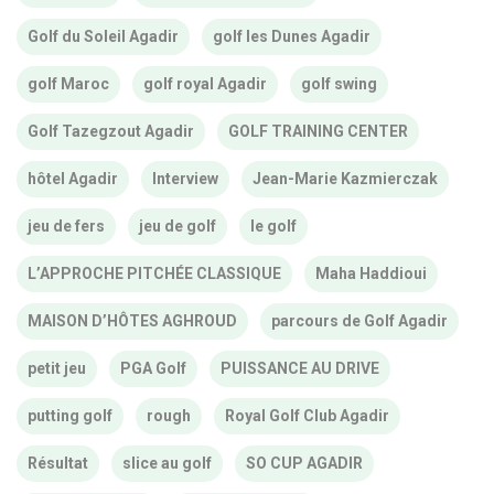
Golf du Soleil Agadir
golf les Dunes Agadir
golf Maroc
golf royal Agadir
golf swing
Golf Tazegzout Agadir
GOLF TRAINING CENTER
hôtel Agadir
Interview
Jean-Marie Kazmierczak
jeu de fers
jeu de golf
le golf
L’APPROCHE PITCHÉE CLASSIQUE
Maha Haddioui
MAISON D’HÔTES AGHROUD
parcours de Golf Agadir
petit jeu
PGA Golf
PUISSANCE AU DRIVE
putting golf
rough
Royal Golf Club Agadir
Résultat
slice au golf
SO CUP AGADIR