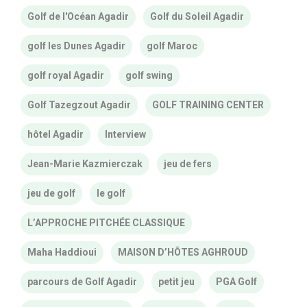
Golf de l'Océan Agadir
Golf du Soleil Agadir
golf les Dunes Agadir
golf Maroc
golf royal Agadir
golf swing
Golf Tazegzout Agadir
GOLF TRAINING CENTER
hôtel Agadir
Interview
Jean-Marie Kazmierczak
jeu de fers
jeu de golf
le golf
L’APPROCHE PITCHÉE CLASSIQUE
Maha Haddioui
MAISON D’HÔTES AGHROUD
parcours de Golf Agadir
petit jeu
PGA Golf