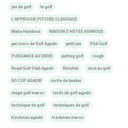
jeu de golf
le golf
L’APPROCHE PITCHÉE CLASSIQUE
Maha Haddioui
MAISON D’HÔTES AGHROUD
parcours de Golf Agadir
petit jeu
PGA Golf
PUISSANCE AU DRIVE
putting golf
rough
Royal Golf Club Agadir
Résultat
slice au golf
SO CUP AGADIR
sortie de bunker
stage golf maroc
tarifs de golf agadir
technique de golf
techniques de golf
trackman agadir
trackman maroc